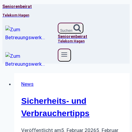
Seniorenbeirat
Zum
Inhalt
Telekom Hagen
springen
Suchen
Seniorenbeirat
Telekom Hagen
News
Sicherheits- und
Verbrauchertipps
Veröffentlicht am
5. Februar 2026
5. Februar